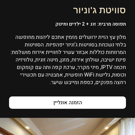
סוויטת ג'וניור
תפוסה מרבית: זוג + 2 ילדים ותינוק
מלון עץ הזית ירושלים מזמין אתכם ליהנות מחופשה
בלתי נשכחת בסוויטות ג’וניור יפהפיות. הסוויטות
המרווחות כוללות אבזור עשיר לחוויית אירוח מושלמת:
פינת ישיבה, שולחן אירוח, מזגן, מיטה זוגית, טלוויזיה
חכמה IPTV, מיני מקרר, ערכת קפה ותה עם קומקום
וכוסות, גלישת WiFi חופשית, אמבטיה עם תכשירי
רחצה מפנקים, כספת ומייבש שיער.
הזמנה אונליין