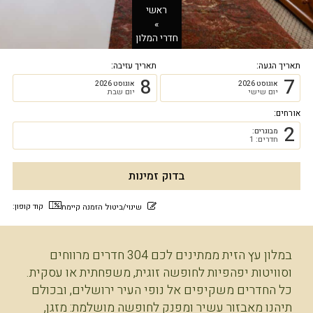
ראשי
»
חדרי המלון
תאריך הגעה:
תאריך עזיבה:
8
7
אוגוסט 2026
אוגוסט 2026
יום שישי
יום שבת
אורחים:
2
מבוגרים:
חדרים: 1
קוד קופון:
שינוי/ביטול הזמנה קיימת
במלון עץ הזית ממתינים לכם 304 חדרים מרווחים
וסוויטות יפהפיות לחופשה זוגית, משפחתית או עסקית.
כל החדרים משקיפים אל נופי העיר ירושלים, ובכולם
תיהנו מאבזור עשיר ומפנק לחופשה מושלמת: מזגן,