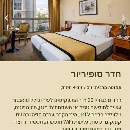
חדר סופיריור
תפוסה מרבית: זוג / זוג + תינוק
חדרים בגודל 20 מ”ר המשקיפים לעיר וכוללים אבזור
עשיר לחופשה זוגית או משפחתית: מזגן, מיטה זוגית,
טלוויזיה חכמה IPTV, מיני מקרר, ערכת קפה ותה עם
קומקום וכוסות, גלישת WiFi חופשית, תכשירי רחצה
מפנקים, כספת ומייבש שיער.